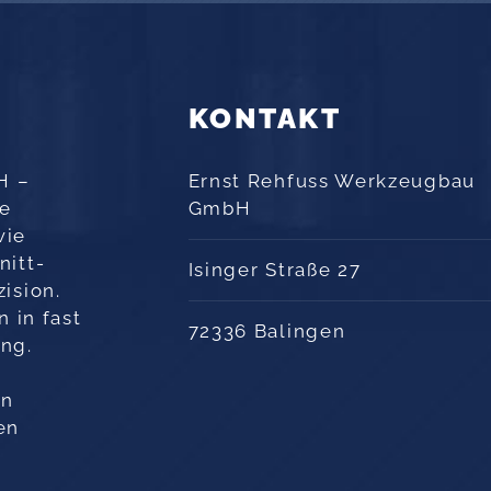
KONTAKT
H –
Ernst Rehfuss Werkzeugbau
ie
GmbH
wie
nitt­
Isinger Straße 27
ision.
n in fast
72336 Balingen
ng.
en
en